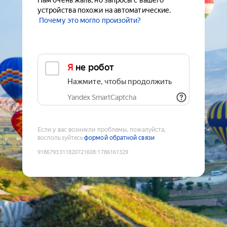
Нам очень жаль, но запросы с вашего
устройства похожи на автоматические.
Почему это могло произойти?
Я не робот
Нажмите, чтобы продолжить
Yandex SmartCaptcha
Если у вас возникли проблемы, пожалуйста,
воспользуйтесь
формой обратной связи
9186793311820721608
:
1786161329