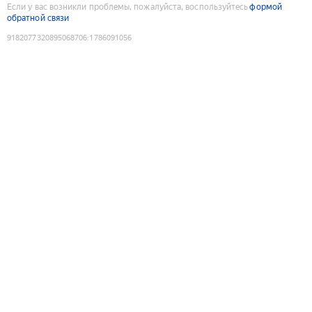
Если у вас возникли проблемы, пожалуйста, воспользуйтесь
формой
обратной связи
9182077320895068706
:
1786091056