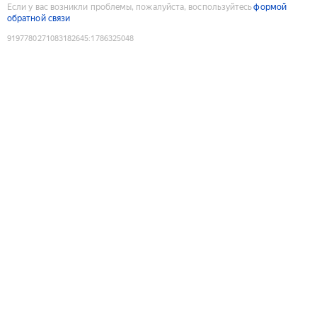
Если у вас возникли проблемы, пожалуйста, воспользуйтесь
формой
обратной связи
9197780271083182645
:
1786325048