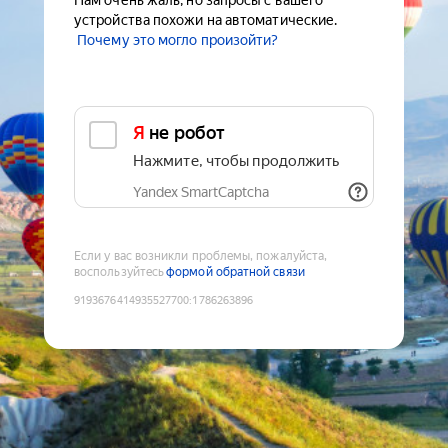
Нам очень жаль, но запросы с вашего
устройства похожи на автоматические.
Почему это могло произойти?
Я не робот
Нажмите, чтобы продолжить
Yandex SmartCaptcha
Если у вас возникли проблемы, пожалуйста,
воспользуйтесь
формой обратной связи
9193676414935527700
:
1786263896