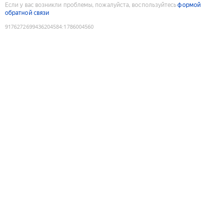
Если у вас возникли проблемы, пожалуйста, воспользуйтесь
формой
обратной связи
9176272699436204584
:
1786004560