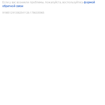
Если у вас возникли проблемы, пожалуйста, воспользуйтесь
формой
обратной связи
9198512913382541126
:
1786335965