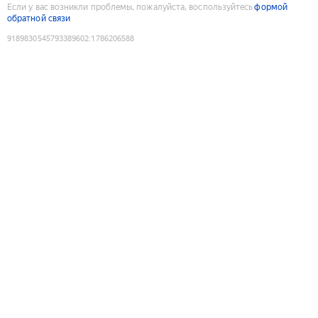
Если у вас возникли проблемы, пожалуйста, воспользуйтесь
формой
обратной связи
9189830545793389602
:
1786206588