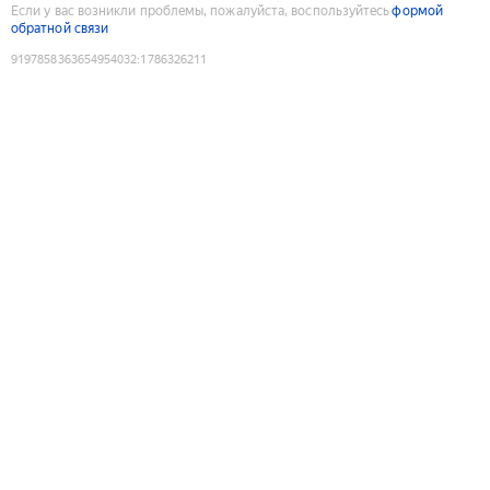
Если у вас возникли проблемы, пожалуйста, воспользуйтесь
формой
обратной связи
9197858363654954032
:
1786326211