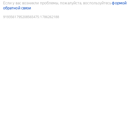
Если у вас возникли проблемы, пожалуйста, воспользуйтесь
формой
обратной связи
9193561795208565475
:
1786262188