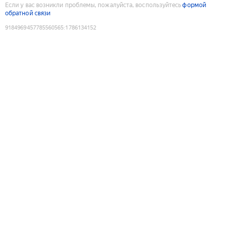
Если у вас возникли проблемы, пожалуйста, воспользуйтесь
формой
обратной связи
9184969457785560565
:
1786134152