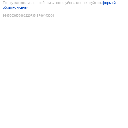
Если у вас возникли проблемы, пожалуйста, воспользуйтесь
формой
обратной связи
9185583655488226735
:
1786143304