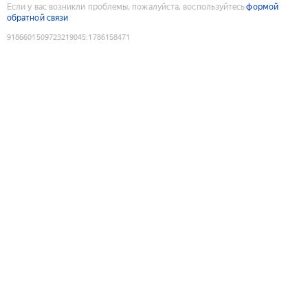
Если у вас возникли проблемы, пожалуйста, воспользуйтесь
формой
обратной связи
9186601509723219045
:
1786158471