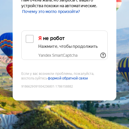
Нам очень жаль, но запросы с вашего
устройства похожи на автоматические.
Почему это могло произойти?
Я не робот
Нажмите, чтобы продолжить
Yandex SmartCaptcha
Если у вас возникли проблемы, пожалуйста,
воспользуйтесь
формой обратной связи
9186629091934236801
:
1786158882