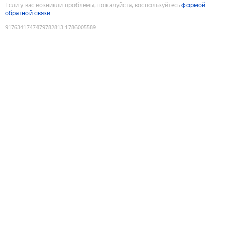
Если у вас возникли проблемы, пожалуйста, воспользуйтесь
формой
обратной связи
9176341747479782813
:
1786005589