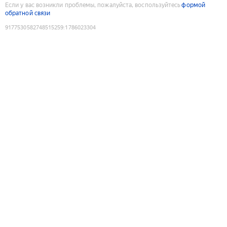
Если у вас возникли проблемы, пожалуйста, воспользуйтесь
формой
обратной связи
9177530582748515259
:
1786023304