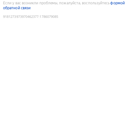
Если у вас возникли проблемы, пожалуйста, воспользуйтесь
формой
обратной связи
9181273973970462377
:
1786079085