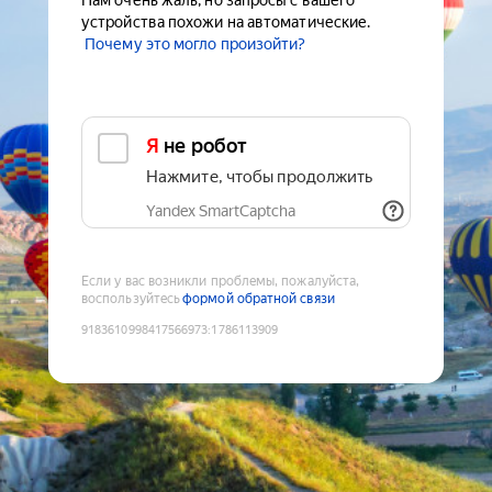
Нам очень жаль, но запросы с вашего
устройства похожи на автоматические.
Почему это могло произойти?
Я не робот
Нажмите, чтобы продолжить
Yandex SmartCaptcha
Если у вас возникли проблемы, пожалуйста,
воспользуйтесь
формой обратной связи
9183610998417566973
:
1786113909