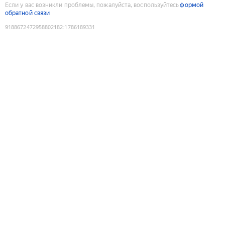
Если у вас возникли проблемы, пожалуйста, воспользуйтесь
формой
обратной связи
9188672472958802182
:
1786189331