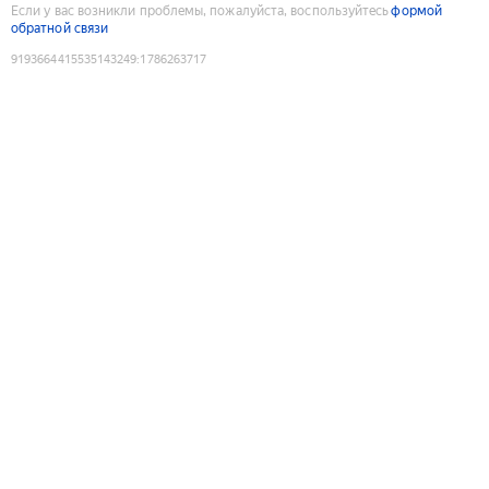
Если у вас возникли проблемы, пожалуйста, воспользуйтесь
формой
обратной связи
9193664415535143249
:
1786263717