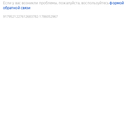
Если у вас возникли проблемы, пожалуйста, воспользуйтесь
формой
обратной связи
9179521227612683782
:
1786052967