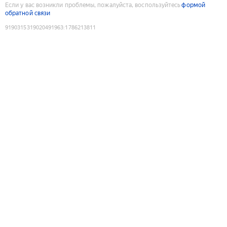
Если у вас возникли проблемы, пожалуйста, воспользуйтесь
формой
обратной связи
9190315319020491963
:
1786213811