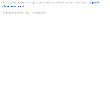
Если у вас возникли проблемы, пожалуйста, воспользуйтесь
формой
обратной связи
9193568355569816861
:
1786262285