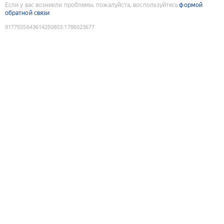
Если у вас возникли проблемы, пожалуйста, воспользуйтесь
формой
обратной связи
9177555643614250803
:
1786023677