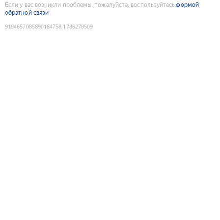
Если у вас возникли проблемы, пожалуйста, воспользуйтесь
формой
обратной связи
9194657085890164758
:
1786278509