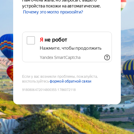
Нам очень жаль, но запросы с вашего
устройства похожи на автоматические.
Почему это могло произойти?
Я не робот
Нажмите, чтобы продолжить
Yandex SmartCaptcha
Если у вас возникли проблемы, пожалуйста,
воспользуйтесь
формой обратной связи
9180806472014800355
:
1786072118