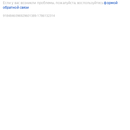
Если у вас возникли проблемы, пожалуйста, воспользуйтесь
формой
обратной связи
9184846096929601389
:
1786132314