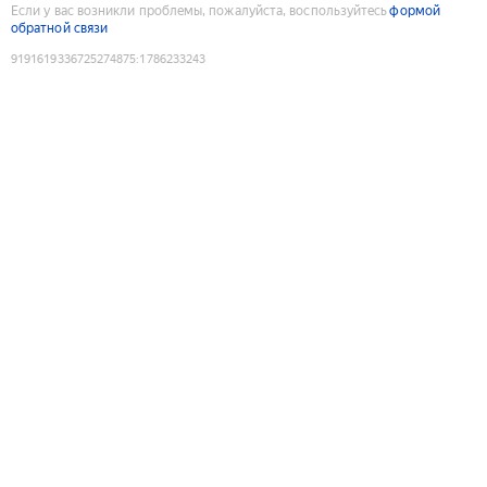
Если у вас возникли проблемы, пожалуйста, воспользуйтесь
формой
обратной связи
9191619336725274875
:
1786233243