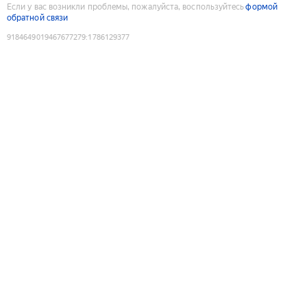
Если у вас возникли проблемы, пожалуйста, воспользуйтесь
формой
обратной связи
9184649019467677279
:
1786129377