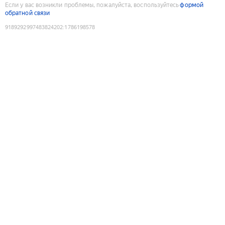
Если у вас возникли проблемы, пожалуйста, воспользуйтесь
формой
обратной связи
9189292997483824202
:
1786198578