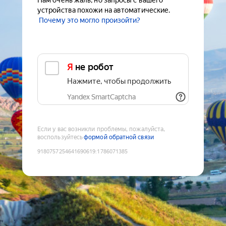
Нам очень жаль, но запросы с вашего
устройства похожи на автоматические.
Почему это могло произойти?
Я не робот
Нажмите, чтобы продолжить
Yandex SmartCaptcha
Если у вас возникли проблемы, пожалуйста,
воспользуйтесь
формой обратной связи
9180757254641690619
:
1786071385