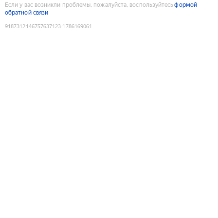
Если у вас возникли проблемы, пожалуйста, воспользуйтесь
формой
обратной связи
9187312146757637123
:
1786169061