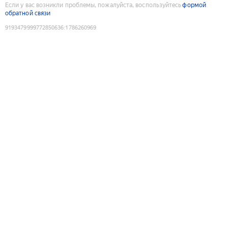
Если у вас возникли проблемы, пожалуйста, воспользуйтесь
формой
обратной связи
9193479999772850636
:
1786260969