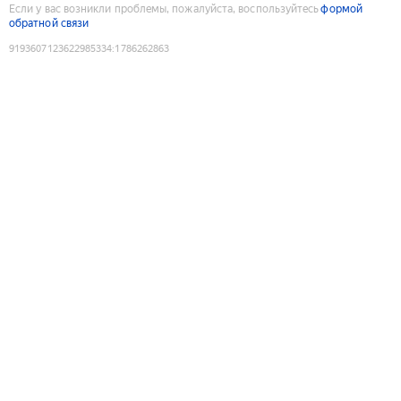
Если у вас возникли проблемы, пожалуйста, воспользуйтесь
формой
обратной связи
9193607123622985334
:
1786262863