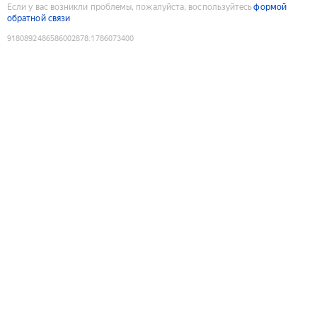
Если у вас возникли проблемы, пожалуйста, воспользуйтесь
формой
обратной связи
9180892486586002878
:
1786073400