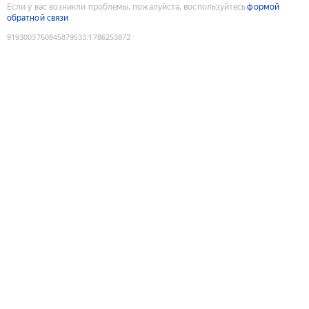
Если у вас возникли проблемы, пожалуйста, воспользуйтесь
формой
обратной связи
9193003760845879533
:
1786253872