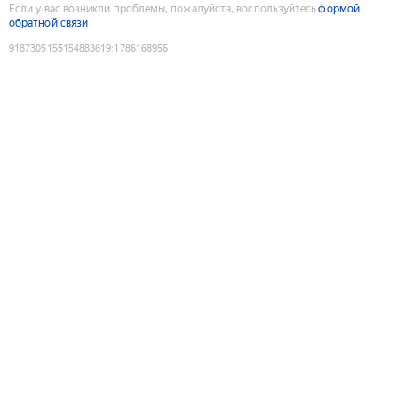
Если у вас возникли проблемы, пожалуйста, воспользуйтесь
формой
обратной связи
9187305155154883619
:
1786168956