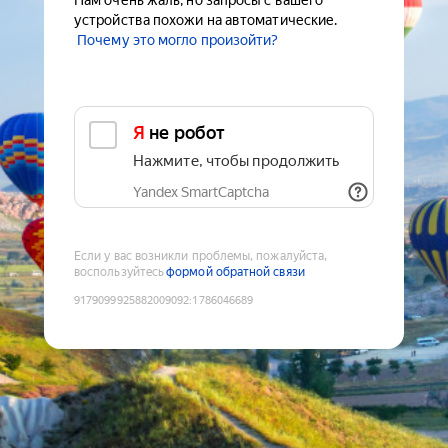
Нам очень жаль, но запросы с вашего
устройства похожи на автоматические.
Почему это могло произойти?
Я не робот
Нажмите, чтобы продолжить
Yandex SmartCaptcha
Если у вас возникли проблемы, пожалуйста,
воспользуйтесь
формой обратной связи
9179099925882009092
:
1786046689