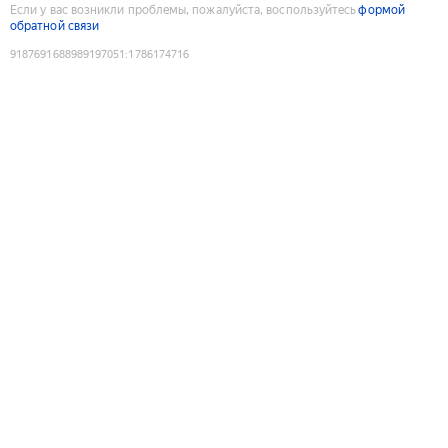
Если у вас возникли проблемы, пожалуйста, воспользуйтесь
формой
обратной связи
9187691688989197051
:
1786174716