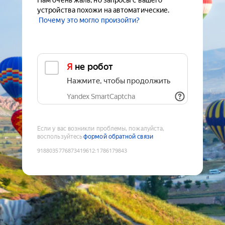
Нам очень жаль, но запросы с вашего
устройства похожи на автоматические.
Почему это могло произойти?
Я не робот
Нажмите, чтобы продолжить
Yandex SmartCaptcha
Если у вас возникли проблемы, пожалуйста,
воспользуйтесь
формой обратной связи
9188035776873419612
:
1786179843