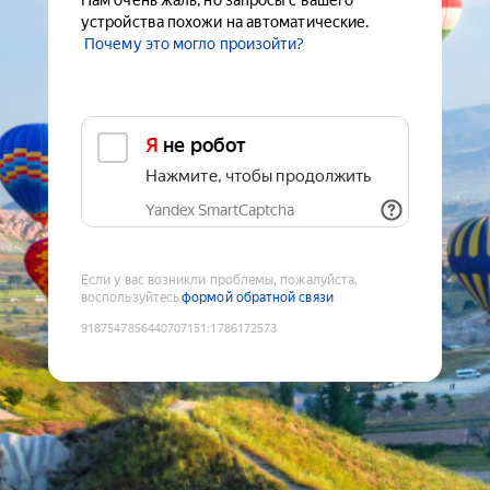
Нам очень жаль, но запросы с вашего
устройства похожи на автоматические.
Почему это могло произойти?
Я не робот
Нажмите, чтобы продолжить
Yandex SmartCaptcha
Если у вас возникли проблемы, пожалуйста,
воспользуйтесь
формой обратной связи
9187547856440707151
:
1786172573