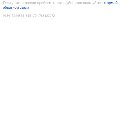
Если у вас возникли проблемы, пожалуйста, воспользуйтесь
формой
обратной связи
9184172245751315172
:
1786122272