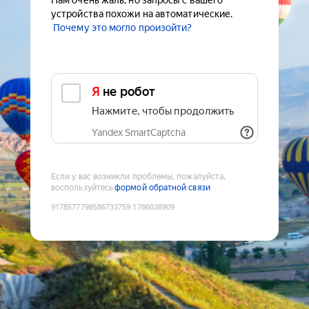
Нам очень жаль, но запросы с вашего
устройства похожи на автоматические.
Почему это могло произойти?
Я не робот
Нажмите, чтобы продолжить
Yandex SmartCaptcha
Если у вас возникли проблемы, пожалуйста,
воспользуйтесь
формой обратной связи
9178577798586733759
:
1786038909