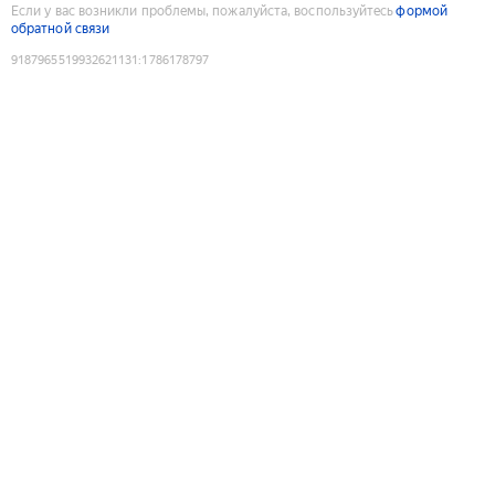
Если у вас возникли проблемы, пожалуйста, воспользуйтесь
формой
обратной связи
9187965519932621131
:
1786178797