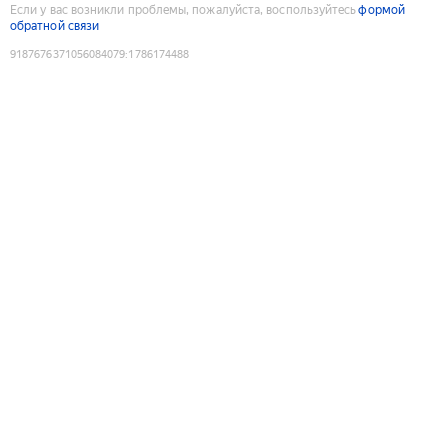
Если у вас возникли проблемы, пожалуйста, воспользуйтесь
формой
обратной связи
9187676371056084079
:
1786174488