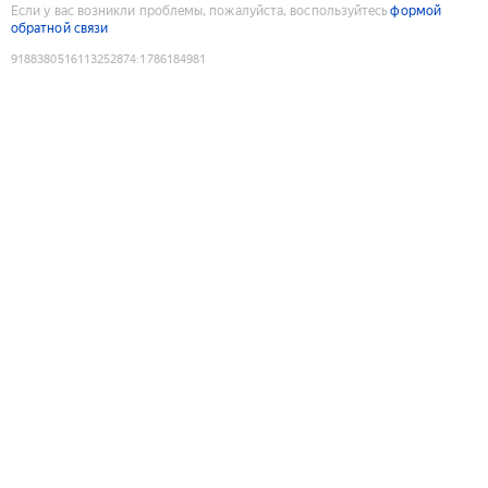
Если у вас возникли проблемы, пожалуйста, воспользуйтесь
формой
обратной связи
9188380516113252874
:
1786184981