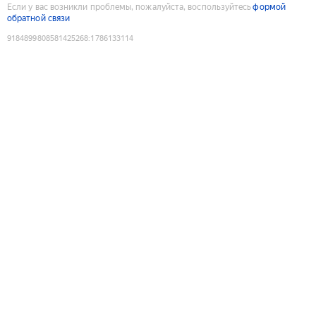
Если у вас возникли проблемы, пожалуйста, воспользуйтесь
формой
обратной связи
9184899808581425268
:
1786133114