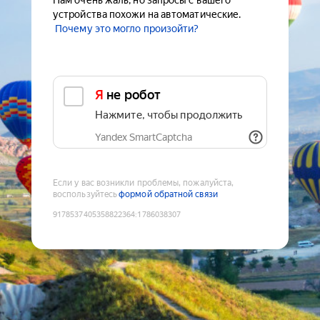
Нам очень жаль, но запросы с вашего
устройства похожи на автоматические.
Почему это могло произойти?
Я не робот
Нажмите, чтобы продолжить
Yandex SmartCaptcha
Если у вас возникли проблемы, пожалуйста,
воспользуйтесь
формой обратной связи
9178537405358822364
:
1786038307