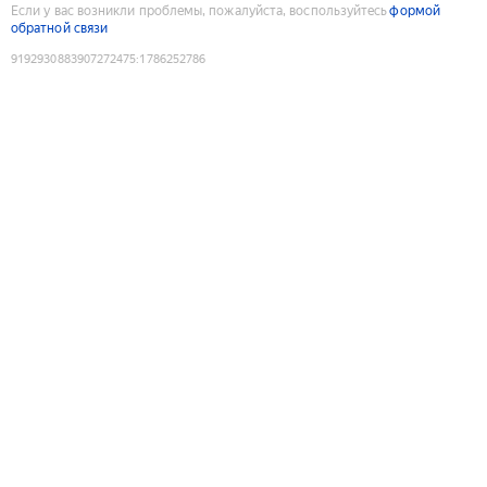
Если у вас возникли проблемы, пожалуйста, воспользуйтесь
формой
обратной связи
9192930883907272475
:
1786252786