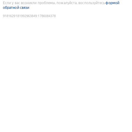
Если у вас возникли проблемы, пожалуйста, воспользуйтесь
формой
обратной связи
9181629181992963849
:
1786084378