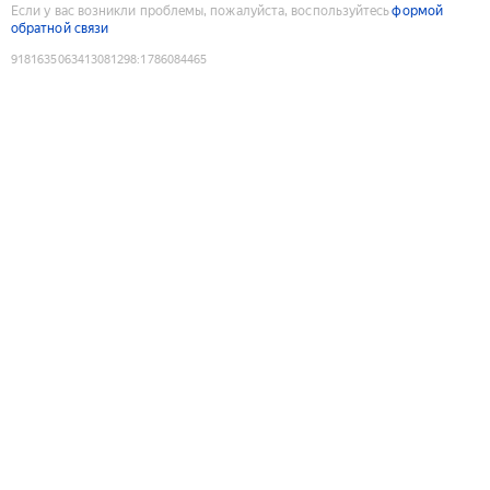
Если у вас возникли проблемы, пожалуйста, воспользуйтесь
формой
обратной связи
9181635063413081298
:
1786084465